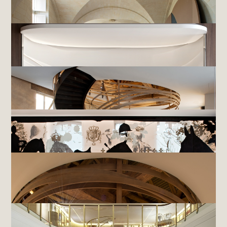
LE BAR DU PLAZA ATHÉNÉE,
PARIS
MAISON VAN CLEEF & ARPELS,
GINZA
OBJETS EXTRAORDINAIRES : BAR - PLAZA ATHÉNÉE,
PARIS
ABBAYE DE FONTEVRAUD,
FONTEVRAUD
DACHGARTEN - HOTEL BAYERISCHER HOF,
MUNICH
BRASSERIE LES HARAS,
STRASBOURG