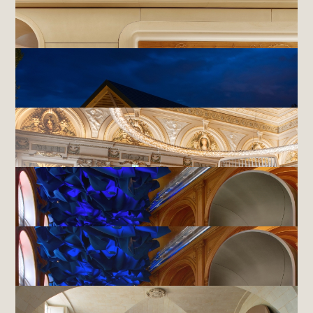
OBJETS EXTRAORDINAIRES : L'ESCALIER - MAISON VAN
CLEEF & ARPELS VENDÔME,
PARIS
CAP 3000,
NICE
MAISON VAN CLEEF & ARPELS - 20 PLACE VENDÔME,
PARIS
HÔTEL DES BERGES & SPA DES SAULES,
ILLHAEUSERN
ALAIN DUCASSE À L'HÔTEL DE PARIS,
MONACO