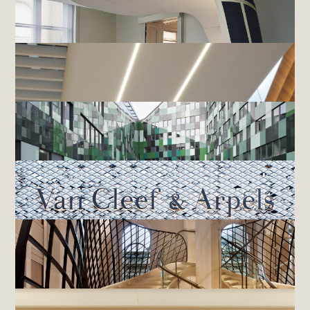
L'AUBERGE DE L'ILL,
ILLHAEUSERN
EXPOSITION "THE ART AND SCIENCE OF GEMS",
SINGAPOUR
EXPOSITION AD INTÉRIEURS 2016,
PARIS
MAISON VAN CLEEF & ARPELS,
MIAMI
MINISTÈRE DE LA DÉFENSE,
PARIS