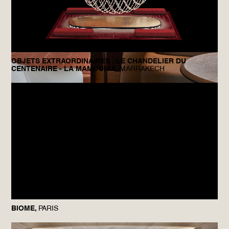
90 CHAMPS ÉLYSÉES,
PARIS
INFINIMENT CHOCOLAT, PIERRE HERMÉ,
PARIS
OBJETS EXTRAORDINAIRES : LE CHANDELIER DU
CENTENAIRE - LA MAMOUNIA,
MARRAKECH
LA PERGOLA,
ROME
BIOME,
PARIS