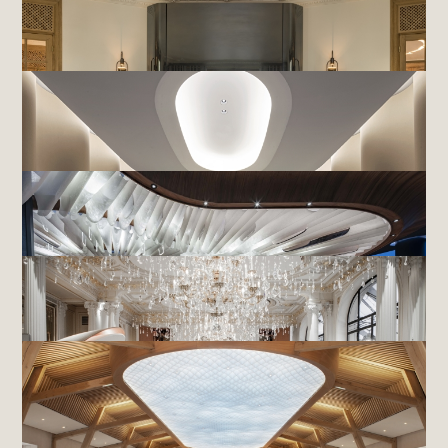
HÔTEL LES HARAS 2,
STRASBOURG
MAYFAIR PARK RESIDENCES,
LONDRES
MAISON 3B,
PARIS
MAISON VAN CLEEF & ARPELS,
HONG-KONG
MAISON VAN CLEEF & ARPELS - 22-24 PLACE VENDÔME -