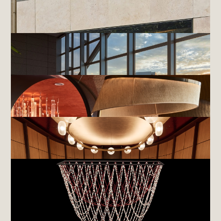
FAENA RESORT - RED SEA,
SHURA ISLAND
MAISON DU PEUPLE,
CLICHY-LA-GARENNE
RHODANIA HOTEL, THE UNBOUND COLLECTION BY HYATT,
CRANS-MONTANA
PARK HYATT TOKYO,
TOKYO