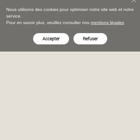
Nous utilisons des cookies pour optimiser notre site web et notre
service.
Pour en savoir plus, veuillez consulter nos
mentions légales
.
Accepter
Refuser
Les autres espaces de la boutique révèlent les collections dans
des tonalités neutres de blanc cassé, champagne et or,
ponctuées de bois comme un fil conducteur. À l’étage, un salon
exclusif apparaît grâce à une double paroi coulissante courbe.
Une niche en chêne fumé incrustée de verre extrudé, occulte
une vitrine savamment dissimulée qui se dévoile à la demande
et peut révéler des pièces uniques.