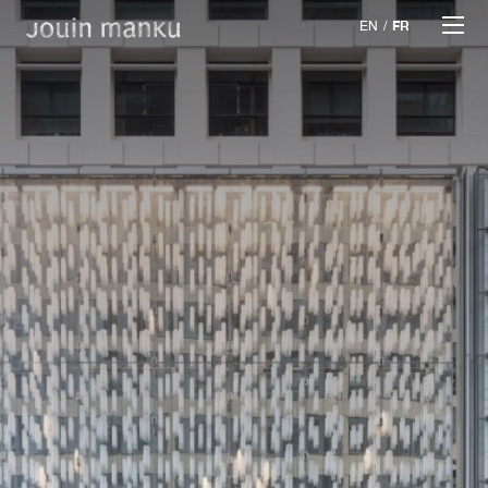
EN
/
FR